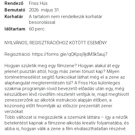
Rendező
Friss Hús
Bemutató
2026. május 31.
Korhatár
A tartalom nem rendelkezik korhatár
besorolással.
Időtartam
60 perc
NYILVÁNOS, REGISZTRÁCIÓHOZ KÖTÖTT ESEMÉNY
Regisztráció: https://forms.gle/qQKpsj9jdM3k5auj7
Hogyan születik meg egy filmzene? Hogyan alakul át egy
jelenet pusztán attól, hogy más zenei tónust kap? Milyen
történetmesélést segítő funkciókat láthat még el a zene az
alaphangulat megteremtésén túl? A Friss Hús különleges
szakmai programján rövid bevezető előadás után egy, még
készülőben lévő rövidfilm részletét vetítjük le, majd meghívott
zeneszerzőnk az alkotók instrukciói alapján élőben, a
közönség előtt finomítják az először prezentált zenei
verziókat.
Több változat is megszületik a szemünk láttára – így a nézők
betekintést kapnak a filmzene-alkotás kreatív folyamatába, és
abba is, hogyan válik a zene a film elválaszthatatlan részévé.