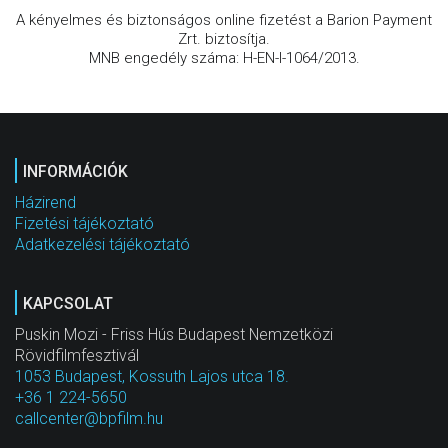
A kényelmes és biztonságos online fizetést a Barion Payment
Zrt. biztosítja.
MNB engedély száma: H-EN-I-1064/2013.
INFORMÁCIÓK
Házirend
Fizetési tájékoztató
Adatkezelési tájékoztató
KAPCSOLAT
Puskin Mozi - Friss Hús Budapest Nemzetközi
Rövidfilmfesztivál
1053 Budapest, Kossuth Lajos utca 18.
+36 1 224-5650
callcenter@bpfilm.hu