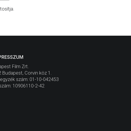
osítja.
PRESSZUM
pest Film Zrt.
 Budapest, Corvin köz 1.
jegyzék szám: 01-10-042453
szám: 10906110-2-42