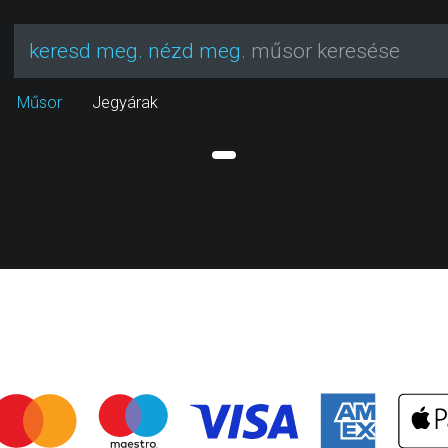
keresd meg. nézd meg.
műsor keresése
Műsor
Jegyárak