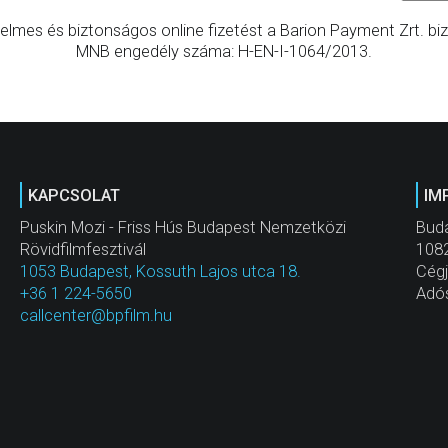
elmes és biztonságos online fizetést a Barion Payment Zrt. bizt
MNB engedély száma: H-EN-I-1064/2013.
KAPCSOLAT
IM
Puskin Mozi - Friss Hús Budapest Nemzetközi
Buda
Rövidfilmfesztivál
1082
1053 Budapest, Kossuth Lajos utca 18.
Cég
+36 1 224-5650
Adó
callcenter@bpfilm.hu