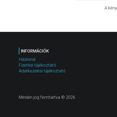
A kény
INFORMÁCIÓK
Házirend
Fizetési tájékoztató
Adatkezelési tájékoztató
Minden jog fenntartva © 2026