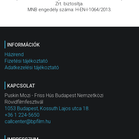
Zrt. biztosítja.
MNB engedély száma: H-EN-I-1064/2013.
INFORMÁCIÓK
Házirend
Fizetési tájékoztató
Adatkezelési tájékoztató
KAPCSOLAT
Puskin Mozi - Friss Hús Budapest Nemzetközi
Rövidfilmfesztivál
1053 Budapest, Kossuth Lajos utca 18.
+36 1 224-5650
callcenter@bpfilm.hu