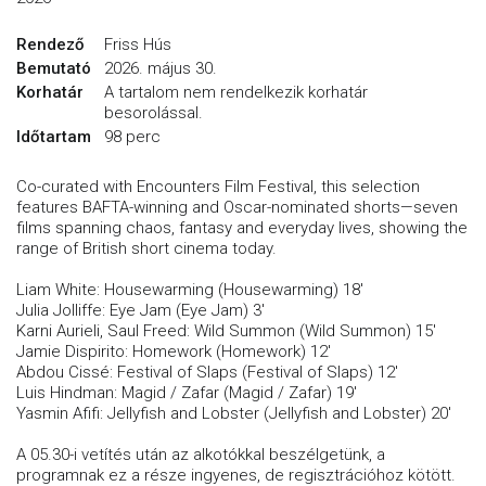
Rendező
Friss Hús
Bemutató
2026. május 30.
Korhatár
A tartalom nem rendelkezik korhatár
besorolással.
Időtartam
98 perc
Co-curated with Encounters Film Festival, this selection
features BAFTA-winning and Oscar-nominated shorts—seven
films spanning chaos, fantasy and everyday lives, showing the
range of British short cinema today.
Liam White: Housewarming (Housewarming) 18'
Julia Jolliffe: Eye Jam (Eye Jam) 3'
Karni Aurieli, Saul Freed: Wild Summon (Wild Summon) 15'
Jamie Dispirito: Homework (Homework) 12'
Abdou Cissé: Festival of Slaps (Festival of Slaps) 12'
Luis Hindman: Magid / Zafar (Magid / Zafar) 19'
Yasmin Afifi: Jellyfish and Lobster (Jellyfish and Lobster) 20'
A 05.30-i vetítés után az alkotókkal beszélgetünk, a
programnak ez a része ingyenes, de regisztrációhoz kötött.