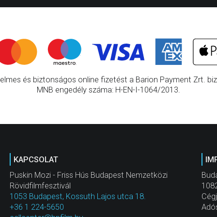
elmes és biztonságos online fizetést a Barion Payment Zrt. bizt
MNB engedély száma: H-EN-I-1064/2013.
KAPCSOLAT
IM
Puskin Mozi - Friss Hús Budapest Nemzetközi
Buda
Rövidfilmfesztivál
1082
1053 Budapest, Kossuth Lajos utca 18.
Cég
+36 1 224-5650
Adó