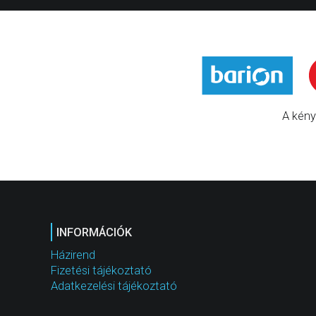
A kény
INFORMÁCIÓK
Házirend
Fizetési tájékoztató
Adatkezelési tájékoztató