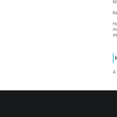
N
Re
Ho
mo
es
A 