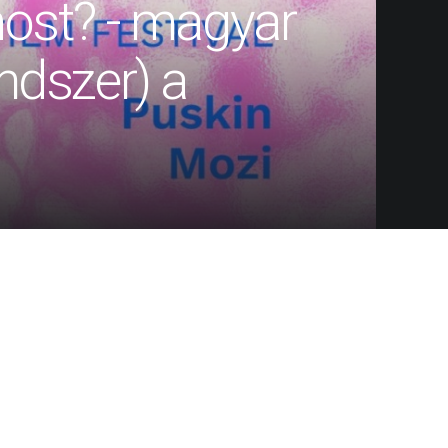
most? - magyar
ndszer) a