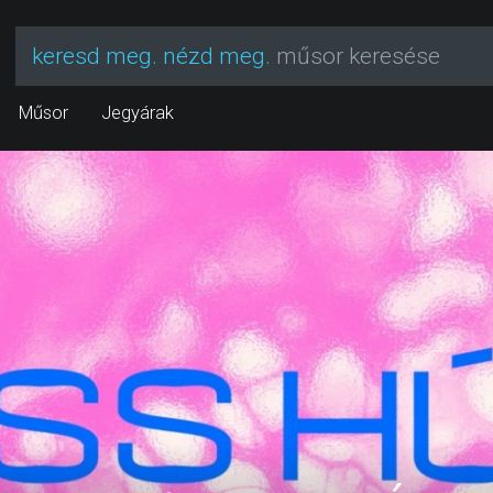
keresd meg. nézd meg.
műsor keresése
Műsor
Jegyárak