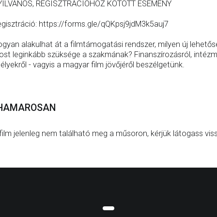
YILVÁNOS, REGISZTRÁCIÓHOZ KÖTÖTT ESEMÉNY
gisztráció: https://forms.gle/qQKpsj9jdM3k5auj7
gyan alakulhat át a filmtámogatási rendszer, milyen új lehetős
st leginkább szüksége a szakmának? Finanszírozásról, intézm
élyekről - vagyis a magyar film jövőjéről beszélgetünk.
HAMAROSAN
film jelenleg nem található meg a műsoron, kérjük látogass vis