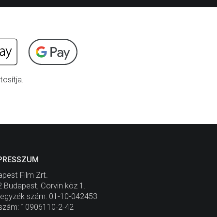
osítja.
PRESSZUM
pest Film Zrt.
 Budapest, Corvin köz 1.
jegyzék szám: 01-10-042453
szám: 10906110-2-42