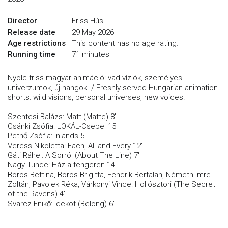
Director
Friss Hús
Release date
29 May 2026
Age restrictions
This content has no age rating.
Running time
71 minutes
Nyolc friss magyar animáció: vad víziók, személyes
univerzumok, új hangok. / Freshly served Hungarian animation
shorts: wild visions, personal universes, new voices.
Szentesi Balázs: Matt (Matte) 8'
Csánki Zsófia: LOKÁL-Csepel 15'
Pethő Zsófia: Inlands 5'
Veress Nikoletta: Each, All and Every 12'
Gáti Ráhel: A Sorról (About The Line) 7'
Nagy Tünde: Ház a tengeren 14'
Boros Bettina, Boros Brigitta, Fendrik Bertalan, Németh Imre
Zoltán, Pavolek Réka, Várkonyi Vince: Hollósztori (The Secret
of the Ravens) 4'
Svarcz Enikő: Ideköt (Belong) 6'