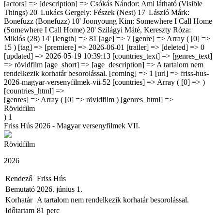
[actors] => [description] => Csókás Nándor: Ami látható (Visible
Things) 20' Lukács Gergely: Fészek (Nest) 17' László Márk:
Bonefuzz (Bonefuzz) 10' Joonyoung Kim: Somewhere I Call Home
(Somewhere I Call Home) 20' Szilágyi Máté, Kereszty Róza:
Miklós (28) 14' [length] => 81 [age] => 7 [genre] => Array ( [0] =>
15 ) [tag] => [premiere] => 2026-06-01 [trailer] => [deleted] => 0
[updated] => 2026-05-19 10:39:13 [countries_text] => [genres_text]
=> rövidfilm [age_short] => [age_description] => A tartalom nem
rendelkezik korhatár besorolással. [coming] => 1 [url] => friss-hus-
2026-magyar-versenyfilmek-vii-52 [countries] => Array ( [0] => )
[countries_html] =>
[genres] => Array ( [0] => rövidfilm ) [genres_html] =>
Rövidfilm
) 1
Friss Hús 2026 - Magyar versenyfilmek VII.
Rövidfilm
2026
Rendező
Friss Hús
Bemutató
2026. június 1.
Korhatár
A tartalom nem rendelkezik korhatár besorolással.
Időtartam
81 perc