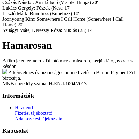
Csókás Nándor: Ami látható (Visible Things) 20'
Lukács Gergely: Fészek (Nest) 17'
László Márk: Bonefuzz (Bonefuzz) 10'
Joonyoung Kim: Somewhere I Call Home (Somewhere I Call
Home) 20'
Szilágyi Máté, Kereszty Róza: Miklós (28) 14'
Hamarosan
A film jelenleg nem található meg a műsoron, kérjük látogass vissza
később.
A kényelmes és biztonságos online fizetést a Barion Payment Zrt.
biztosítja.
MNB engedély száma: H-EN-I-1064/2013.
Információk
Házirend
Fizetési tájékoztató
Adatkezelési tájékoztató
Kapcsolat