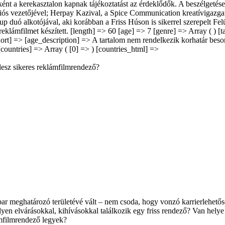
nt a kerekasztalon kapnak tájékoztatást az érdeklődők. A beszélgetésen
ukciós vezetőjével; Herpay Kazival, a Spice Communication kreatíviga
 duó alkotójával, aki korábban a Friss Húson is sikerrel szerepelt Felü
klámfilmet készített. [length] => 60 [age] => 7 [genre] => Array ( ) [t
t] => [age_description] => A tartalom nem rendelkezik korhatár besorol
ountries] => Array ( [0] => ) [countries_html] =>
lesz sikeres reklámfilmrendező?
par meghatározó területévé vált – nem csoda, hogy vonzó karrierlehető
lyen elvárásokkal, kihívásokkal találkozik egy friss rendező? Van hely
ámfilmrendező legyek?