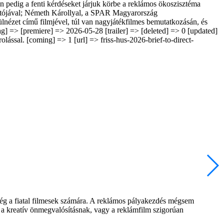
 pedig a fenti kérdéseket járjuk körbe a reklámos ökoszisztéma
zgatójával; Németh Károllyal, a SPAR Magyarország
lnézet című filmjével, túl van nagyjátékfilmes bemutatkozásán, és
ag] => [premiere] => 2026-05-28 [trailer] => [deleted] => 0 [updated]
ással. [coming] => 1 [url] => friss-hus-2026-brief-to-direct-
ség a fiatal filmesek számára. A reklámos pályakezdés mégsem
e a kreatív önmegvalósításnak, vagy a reklámfilm szigorúan