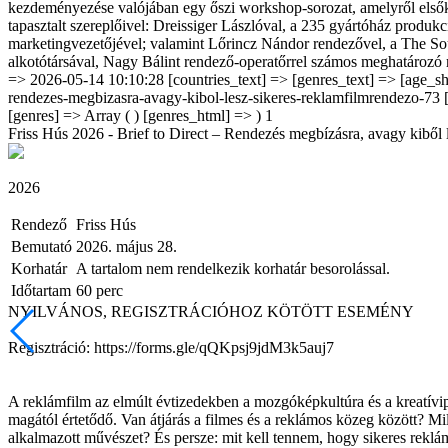
kezdeményezése valójában egy őszi workshop-sorozat, amelyről elsőké
tapasztalt szereplőivel: Dreissiger Lászlóval, a 235 gyártóház prod
marketingvezetőjével; valamint Lőrincz Nándor rendezővel, a The Soup
alkotótársával, Nagy Bálint rendező-operatőrrel számos meghatározó re
=> 2026-05-14 10:10:28 [countries_text] => [genres_text] => [age_shor
rendezes-megbizasra-avagy-kibol-lesz-sikeres-reklamfilmrendezo-73 [c
[genres] => Array ( ) [genres_html] => ) 1
Friss Hús 2026 - Brief to Direct – Rendezés megbízásra, avagy kiből 
2026
Rendező
Friss Hús
Bemutató
2026. május 28.
Korhatár
A tartalom nem rendelkezik korhatár besorolással.
Időtartam
60 perc
NYILVÁNOS, REGISZTRÁCIÓHOZ KÖTÖTT ESEMÉNY
Regisztráció: https://forms.gle/qQKpsj9jdM3k5auj7
A reklámfilm az elmúlt évtizedekben a mozgóképkultúra és a kreatívi
magától értetődő. Van átjárás a filmes és a reklámos közeg között? Mi
alkalmazott művészet? És persze: mit kell tennem, hogy sikeres rekl