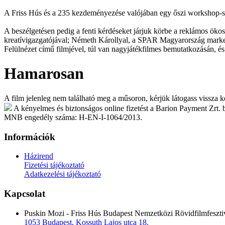
A Friss Hús és a 235 kezdeményezése valójában egy őszi workshop-sor
A beszélgetésen pedig a fenti kérdéseket járjuk körbe a reklámos öko
kreatívigazgatójával; Németh Károllyal, a SPAR Magyarország marketi
Felülnézet című filmjével, túl van nagyjátékfilmes bemutatkozásán, és
Hamarosan
A film jelenleg nem található meg a műsoron, kérjük látogass vissza 
A kényelmes és biztonságos online fizetést a Barion Payment Zrt. bi
MNB engedély száma: H-EN-I-1064/2013.
Információk
Házirend
Fizetési tájékoztató
Adatkezelési tájékoztató
Kapcsolat
Puskin Mozi - Friss Hús Budapest Nemzetközi Rövidfilmfeszti
1053 Budapest, Kossuth Lajos utca 18.