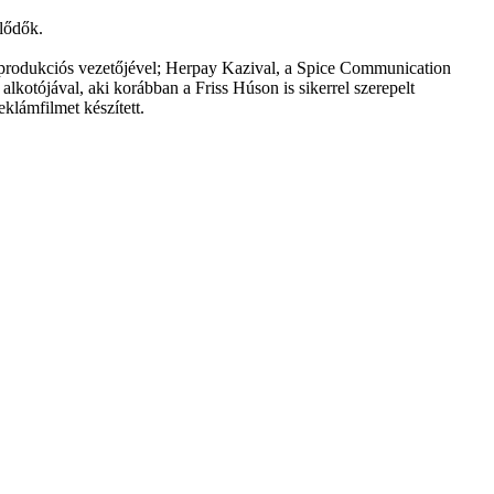
lődők.
áz produkciós vezetőjével; Herpay Kazival, a Spice Communication
otójával, aki korábban a Friss Húson is sikerrel szerepelt
klámfilmet készített.