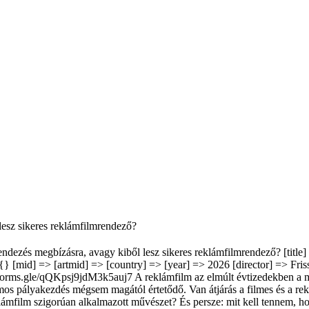
lesz sikeres reklámfilmrendező?
Rendezés megbízásra, avagy kiből lesz sikeres reklámfilmrendező? [titl
:0:{} [mid] => [artmid] => [country] => [year] => 2026 [director] => 
/qQKpsj9jdM3k5auj7 A reklámfilm az elmúlt évtizedekben a mozgók
ámos pályakezdés mégsem magától értetődő. Van átjárás a filmes és a re
lámfilm szigorúan alkalmazott művészet? És persze: mit kell tennem, h