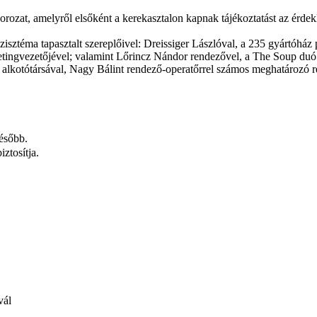
ozat, amelyről elsőként a kerekasztalon kapnak tájékoztatást az érdek
szisztéma tapasztalt szereplőivel: Dreissiger Lászlóval, a 235 gyártóh
ngvezetőjével; valamint Lőrincz Nándor rendezővel, a The Soup duó alk
 alkotótársával, Nagy Bálint rendező-operatőrrel számos meghatározó re
később.
ztosítja.
vál