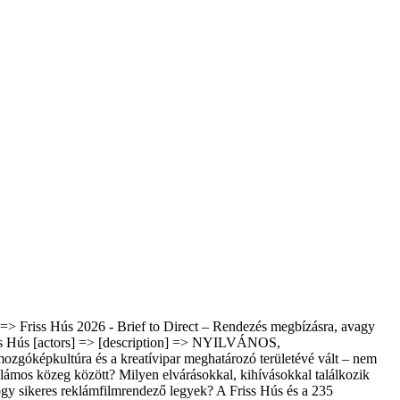
e] => Friss Hús 2026 - Brief to Direct – Rendezés megbízásra, avagy
Friss Hús [actors] => [description] => NYILVÁNOS,
épkultúra és a kreatívipar meghatározó területévé vált – nem
klámos közeg között? Milyen elvárásokkal, kihívásokkal találkozik
ogy sikeres reklámfilmrendező legyek? A Friss Hús és a 235