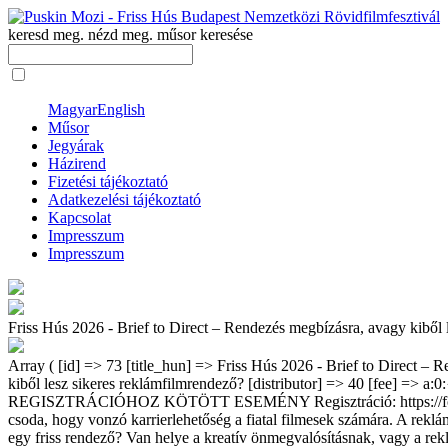
keresd meg. nézd meg.
műsor keresése
Magyar
English
Műsor
Jegyárak
Házirend
Fizetési tájékoztató
Adatkezelési tájékoztató
Kapcsolat
Impresszum
Impresszum
Friss Hús 2026 - Brief to Direct – Rendezés megbízásra, avagy kiből 
Array ( [id] => 73 [title_hun] => Friss Hús 2026 - Brief to Direct – 
kiből lesz sikeres reklámfilmrendező? [distributor] => 40 [fee] => a
REGISZTRÁCIÓHOZ KÖTÖTT ESEMÉNY Regisztráció: https://forms.gle
csoda, hogy vonzó karrierlehetőség a fiatal filmesek számára. A rekl
egy friss rendező? Van helye a kreatív önmegvalósításnak, vagy a rek